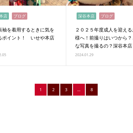
本店
ブログ
深谷本店
ブログ
振袖を着用するときに気を
２０２５年度成人を迎える
るポイント！ いせや本店
様へ！前撮りはいつから？
な写真を撮るの？深谷本店
2.05
2024.01.29
1
2
3
…
8