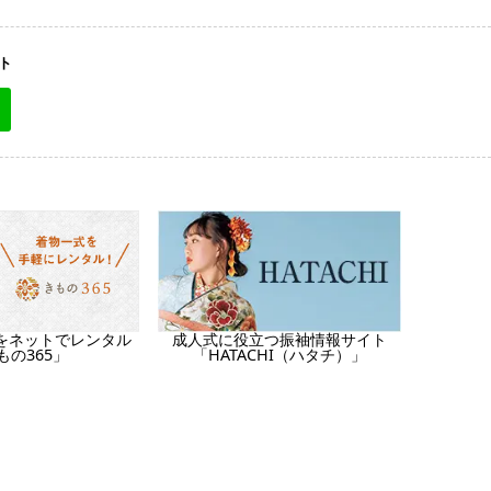
ト
をネットでレンタル
成人式に役立つ振袖情報サイト
もの365」
「HATACHI（ハタチ）」