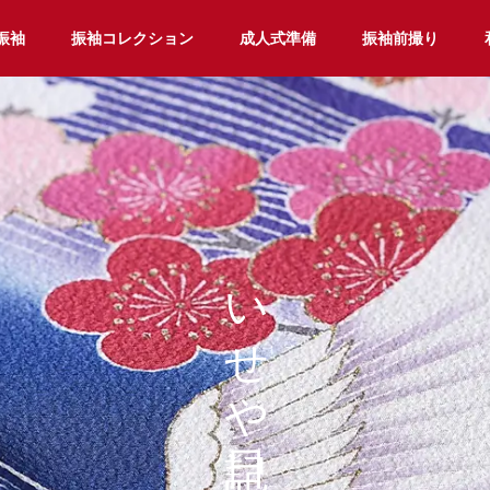
振袖
振袖コレクション
成人式準備
振袖前撮り
いせや日記