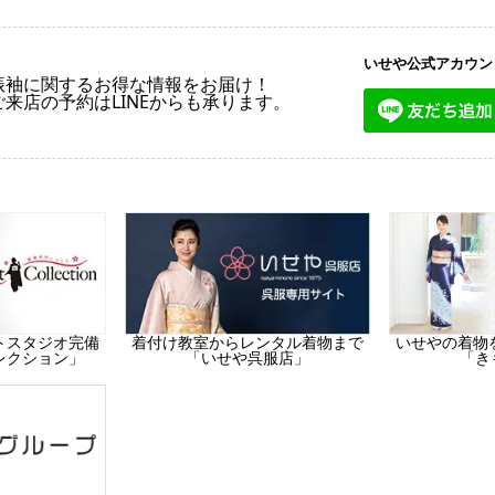
いせや公式アカウン
振袖に関するお得な情報をお届け！
ご来店の予約はLINEからも承ります。
トスタジオ完備
着付け教室からレンタル着物まで
いせやの着物
レクション」
「いせや呉服店」
「き