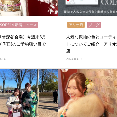
ISODE14 新着ニュース
アリオ店
ブログ
リオ深谷会場】今週末3月
人気な振袖の色とコーディ
土)17(日)のご予約狙い目で
トについてご紹介 アリオ
店
3.14
2024.03.02