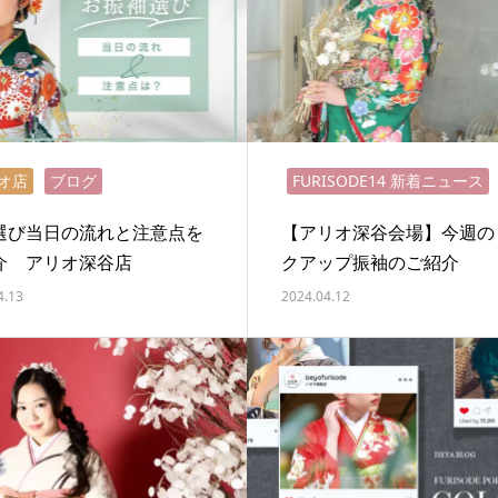
オ店
ブログ
FURISODE14 新着ニュース
選び当日の流れと注意点を
【アリオ深谷会場】今週の
介 アリオ深谷店
クアップ振袖のご紹介
4.13
2024.04.12