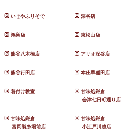
いせやふりそで
深谷店
鴻巣店
東松山店
熊谷八木橋店
アリオ深谷店
熊谷行田店
本庄早稲田店
着付け教室
甘味処鎌倉
会津七日町通り店
甘味処鎌倉
甘味処鎌倉
富岡製糸場前店
小江戸川越店