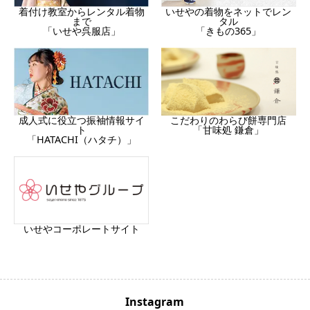
着付け教室からレンタル着物
いせやの着物をネットでレン
まで
タル
「いせや呉服店」
「きもの365」
成人式に役立つ振袖情報サイ
こだわりのわらび餅専門店
ト
「甘味処 鎌倉」
「HATACHI（ハタチ）」
いせやコーポレートサイト
Instagram