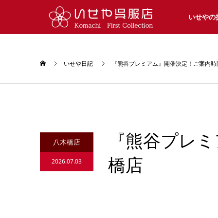
いせやの
いせや日記
『熊谷プレミアム』開催決定！ご案内時
『熊谷プレミ
八木橋店
橋店
2026.07.03