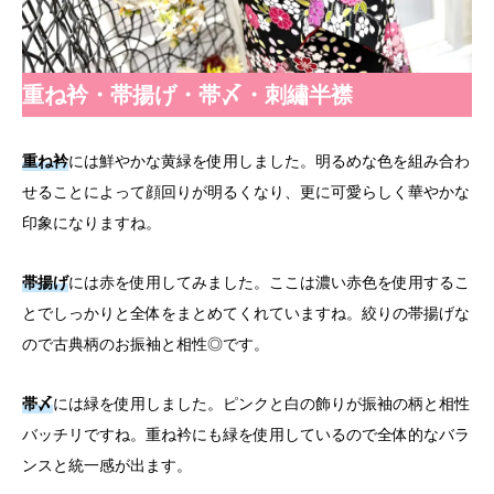
重ね衿・帯揚げ・帯〆・刺繡半襟
重ね衿
には鮮やかな黄緑を使用しました。明るめな色を組み合わ
せることによって顔回りが明るくなり、更に可愛らしく華やかな
印象になりますね。
帯揚げ
には赤を使用してみました。ここは濃い赤色を使用するこ
とでしっかりと全体をまとめてくれていますね。絞りの帯揚げな
ので古典柄のお振袖と相性◎です。
帯〆
には緑を使用しました。ピンクと白の飾りが振袖の柄と相性
バッチリですね。重ね衿にも緑を使用しているので全体的なバラ
ンスと統一感が出ます。