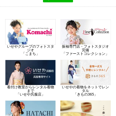
振袖専門店・フォトスタジオ
いせやグループのフォトスタ
完備
ジオ
「ファーストコレクション」
「こまち」
着付け教室からレンタル着物
いせやの着物をネットでレン
まで
タル
「いせや呉服店」
「きもの365」