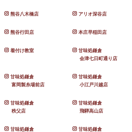
熊谷八木橋店
アリオ深谷店
熊谷行田店
本庄早稲田店
着付け教室
甘味処鎌倉
会津七日町通り店
甘味処鎌倉
甘味処鎌倉
富岡製糸場前店
小江戸川越店
甘味処鎌倉
甘味処鎌倉
秩父店
飛騨高山店
甘味処鎌倉
甘味処鎌倉