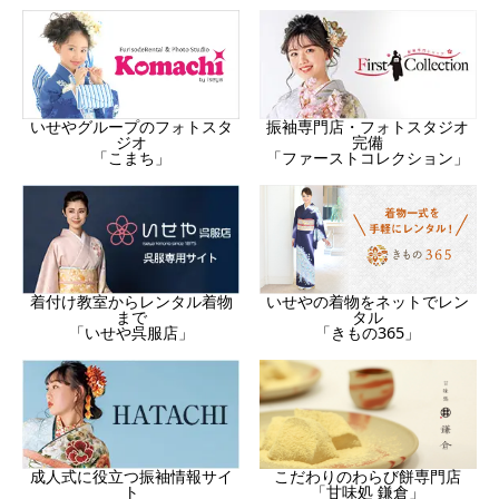
振袖専門店・フォトスタジオ
いせやグループのフォトスタ
完備
ジオ
「ファーストコレクション」
「こまち」
着付け教室からレンタル着物
いせやの着物をネットでレン
まで
タル
「いせや呉服店」
「きもの365」
成人式に役立つ振袖情報サイ
こだわりのわらび餅専門店
ト
「甘味処 鎌倉」