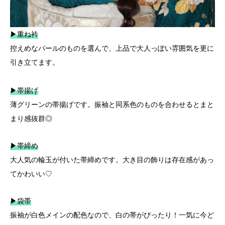
▶重ね衿
控えめなパールのものを選んで、上品で大人っぽい雰囲気を更に
引き立てます。
▶帯揚げ
薄グリーンの帯揚げです。振袖と同系色のものを合わせるとまと
まり感抜群◎
▶帯締め
大人気の輪玉が付いた帯締めです。大き目の飾りは存在感があっ
てかわいい♡
▶袋帯
振袖が白色メインの配色なので、白の帯がぴったり！一気に今ど