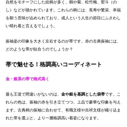
自然をモチーフにした絵柄が多く、鶴や菊、松竹梅、熨斗（の
し）などが描かれています。これらの柄には、長寿や繁栄、幸福
を願う意味が込められており、成人という人生の節目にふさわし
い晴れ着と言えるでしょう。
振袖姿の印象を大きく左右するのが帯です。赤の古典振袖には、
どのような帯が似合うのでしょうか？
帯で魅せる！格調高いコーディネート
金・銀系の帯で格式高く
最も王道で間違いがないのは、
金や銀を基調とした袋帯
です。こ
れらの色は、振袖の赤を引き立てつつ、上品で豪華な印象を与え
ます。古典柄の振袖に合わせて、有職文様や吉祥文様が織り込ま
れた帯を選ぶと、より一層格調高い着姿になります。