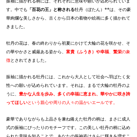
振袖に描かれる柄には、それぞれに意味や願いが込められていま
す。中でも
「百花の王」と称される
牡丹（ぼたん）**は、その豪
華絢爛な美しさから、古くから日本の着物や絵画に多く描かれて
きました。
牡丹の花は、春の終わりから初夏にかけて大輪の花を咲かせ、そ
の華やかさと威厳ある姿から、
富貴（ふうき）や幸福
、
繁栄
の象
徴
とされてきました。
振袖に描かれる牡丹には、これから大人として社会へ羽ばたく女
性への願いが込められています。それは、まるで大輪の牡丹のよ
うに、
豊かな人生を歩み、多くの幸福に恵まれ、華やかに咲き誇
ってほしい
という親心や周りの人々の温かいエールです。
豪華でありながらも上品さを兼ね備えた牡丹の柄は、まさに成人
式の振袖にぴったりのモチーフです。この美しい牡丹の柄に込め
られた意味を知ることで、あなたの振袖姿はさらに輝きを増すこ