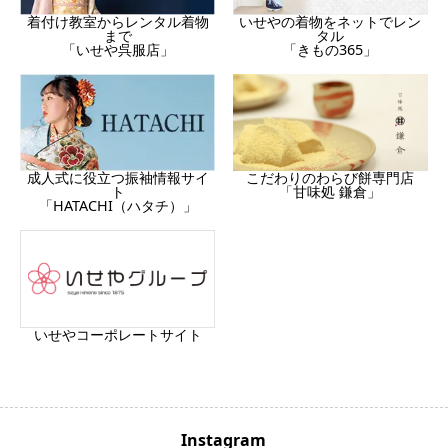
着付け教室からレンタル着物
いせやの着物をネットでレン
まで
タル
「いせや呉服店」
「きもの365」
成人式に役立つ振袖情報サイ
こだわりのわらび餅専門店
ト
「甘味処 鎌倉」
「HATACHI（ハタチ）」
いせやコーポレートサイト
Instagram