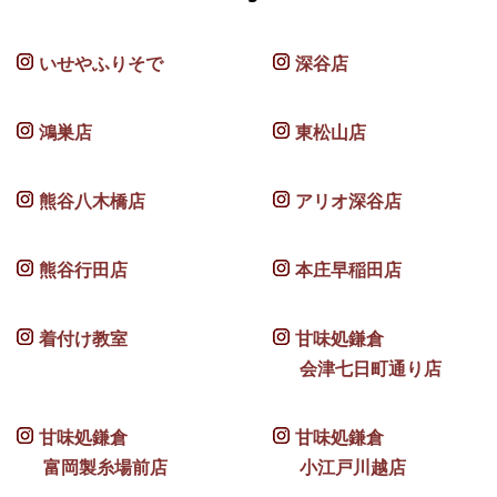
いせやふりそで
深谷店
鴻巣店
東松山店
熊谷八木橋店
アリオ深谷店
熊谷行田店
本庄早稲田店
着付け教室
甘味処鎌倉
会津七日町通り店
甘味処鎌倉
甘味処鎌倉
富岡製糸場前店
小江戸川越店