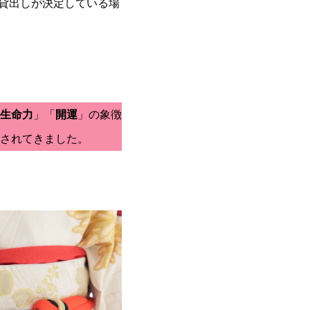
貸出しが決定している場
生命力
」「
開運
」の象徴
されてきました。