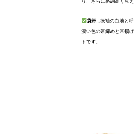
り、さらに格調高く見え
袋帯
…振袖の白地と
濃い色の帯締めと帯揚げ
トです。