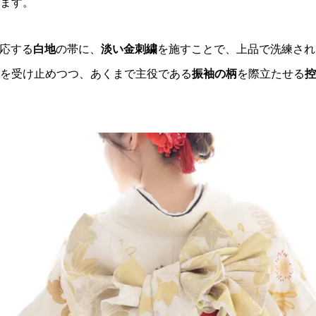
ます。
呼応する
白地
の帯に、
淡い金刺繍
を施すことで、上品で洗練され
を受け止めつつ、あくまで主役である
振袖の柄
を際立たせる
控