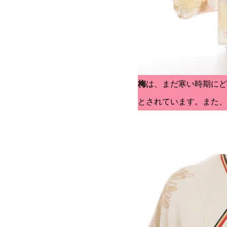
梅
は、まだ寒い時期にど
とされています。また、