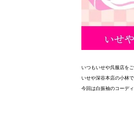
いつもいせや呉服店をご
いせや深谷本店の小林で
今回は白振袖のコーディ