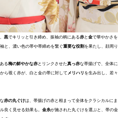
、
黒
でキリッと引き締め、振袖の柄にある
赤
と
金
で華やかさを
袖と、濃い色の帯や帯締めを繋ぐ
重要な役割
を果たし、顔周り
ある
梅の鮮やかな赤
とリンクさせた
真っ赤
な帯揚げで、全体に
から覗く赤が、白と金の帯に対して
メリハリ
を生み出し、若々
な
赤の丸ぐけ
は、帯揚げの赤と相まって全体をクラシカルにま
ル良く見せる効果も。
金糸
が施された丸ぐけを選ぶと、帯の金