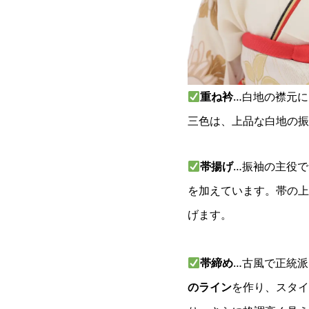
重ね衿
…白地の襟元に
三色は、上品な白地の振
帯揚げ
…振袖の主役で
を加えています。帯の上
げます。
帯締め
…古風で正統派
のライン
を作り、スタイ