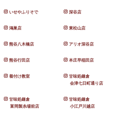
いせやふりそで
深谷店
鴻巣店
東松山店
熊谷八木橋店
アリオ深谷店
熊谷行田店
本庄早稲田店
着付け教室
甘味処鎌倉
会津七日町通り店
甘味処鎌倉
甘味処鎌倉
富岡製糸場前店
小江戸川越店