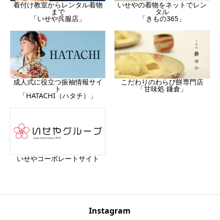
着付け教室からレンタル着物
いせやの着物をネットでレン
まで
タル
「いせや呉服店」
「きもの365」
成人式に役立つ振袖情報サイ
こだわりのわらび餅専門店
ト
「甘味処 鎌倉」
「HATACHI（ハタチ）」
いせやコーポレートサイト
Instagram