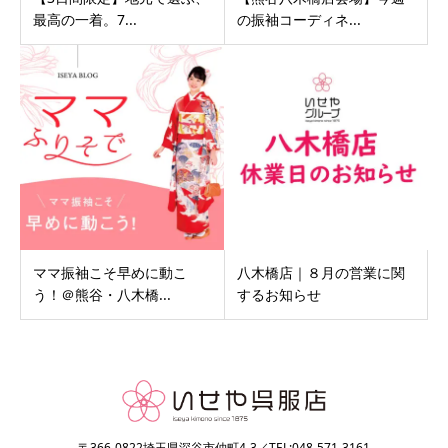
最高の一着。7...
の振袖コーディネ...
ママ振袖こそ早めに動こ
八木橋店｜８月の営業に関
う！＠熊谷・八木橋...
するお知らせ
〒366-0822埼玉県深谷市仲町4-3／TEL:048-571-3161