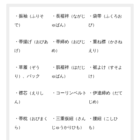
・振袖
・長襦袢
・袋帯
（ふりそ
（ながじ
（ふくろお
で）
ゅばん）
び）
・帯揚げ
・帯締め
・重ね襟
（おびあ
（おびじ
（かさね
げ）
め）
えり）
・草履
・肌襦袢
・裾よけ
（ぞう
（はだじ
（すそよ
、バック
り）
ゅばん）
け）
・襟芯
・コーリンベルト
・伊達締め
（えりし
（だて
ん）
じめ）
・帯枕
・三重仮紐
・腰紐
（おびまく
（さん
（こしひ
ら）
じゅうかりひも）
も）