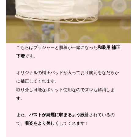
こちらはブラジャーと肌着が一緒になった
和装用 補正
下着
です。
オリジナルの補正パッドが入っており胸元をなだらか
に補正してくれます。
取り外し可能なポケット使用なのでズレも解消しま
す。
また、
バストが綺麗に収まるよう設計
されているの
で、
着姿をより美しく
してくれます！