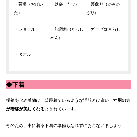
・帯板
・足袋
・髪飾り
（おびい
（たび）
（かみか
た）
ざり）
・ショール
・脱脂綿
・ガーゼorさらし
（だっし
めん）
・タオル
◆下着
振袖を含め着物は、普段着ているような洋服とは違い、
寸胴の方
が着姿が美しくなる
とされています。
そのため、中に着る下着の準備も忘れずにおこないましょう！