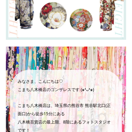
みなさま、こんにちは♡
こまち八木橋店のゴンザレスです (๑❛ᴗ❛๑)
こまち八木橋店は、埼玉県の熊谷市 熊谷駅北口(正
面口)から徒歩15分にある
八木橋百貨店の最上階、8階にあるフォトスタジオ
です！