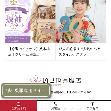
【今週のイチオシ】八木橋
成人式前撮りで人気のヘア
店｜クリーム色振...
スタイル。スタッ...
〒366-0822埼玉県深谷市仲町4-3／TEL:048-571-3161
お電話
アクセス
ご来店予約
お電話でのご予約・お問い合わせ