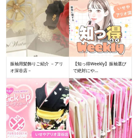
振袖用髪飾りご紹介 －アリ
【知っ得Weekly】振袖選び
オ深谷店－
で絶対にや...