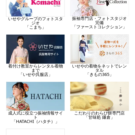
振袖専門店・フォトスタジオ
いせやグループのフォトスタ
完備
ジオ
「ファーストコレクション」
「こまち」
着付け教室からレンタル着物
いせやの着物をネットでレン
まで
タル
「いせや呉服店」
「きもの365」
成人式に役立つ振袖情報サイ
こだわりのわらび餅専門店
ト
「甘味処 鎌倉」
「HATACHI（ハタチ）」