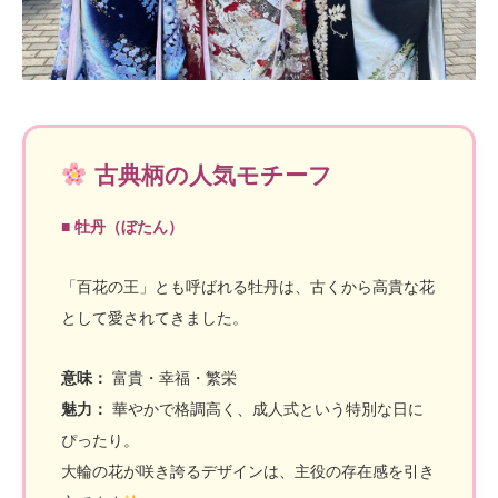
古典柄の人気モチーフ
■ 牡丹（ぼたん）
「百花の王」とも呼ばれる牡丹は、古くから高貴な花
として愛されてきました。
意味：
富貴・幸福・繁栄
魅力：
華やかで格調高く、成人式という特別な日に
ぴったり。
大輪の花が咲き誇るデザインは、主役の存在感を引き