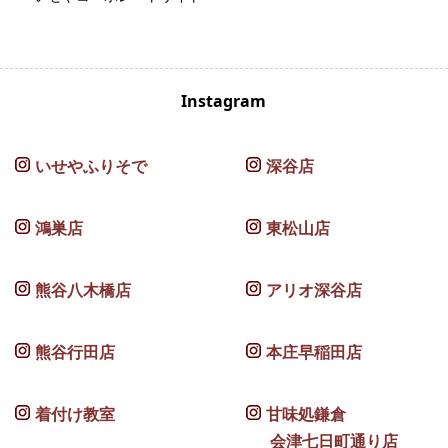
Instagram
いせやふりそで
深谷店
鴻巣店
東松山店
熊谷八木橋店
アリオ深谷店
熊谷行田店
本庄早稲田店
着付け教室
甘味処鎌倉
会津七日町通り店