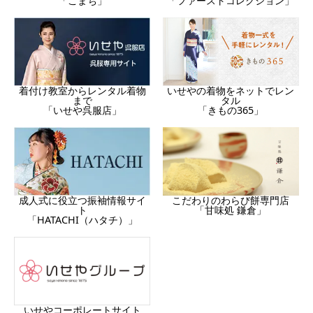
「ファーストコレクション」
「こまち」
着付け教室からレンタル着物
いせやの着物をネットでレン
まで
タル
「いせや呉服店」
「きもの365」
成人式に役立つ振袖情報サイ
こだわりのわらび餅専門店
ト
「甘味処 鎌倉」
「HATACHI（ハタチ）」
いせやコーポレートサイト