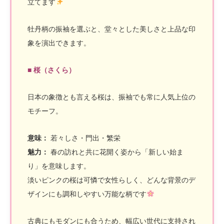
立てます
牡丹柄の振袖を選ぶと、堂々とした美しさと上品な印
象を演出できます。
■ 桜（さくら）
日本の象徴とも言える桜は、振袖でも常に人気上位の
モチーフ。
意味：
若々しさ・門出・繁栄
魅力：
春の訪れと共に花開く姿から「新しい始ま
り」を意味します。
淡いピンクの桜は可憐で女性らしく、どんな背景のデ
ザインにも調和しやすい万能な柄です
古典にもモダンにも合うため、幅広い世代に支持され