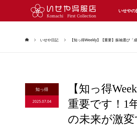
いせやの
いせや日記
【知っ得Weekly】【重要】振袖選び
【知っ得We
知っ得
重要です！1
2025.07.04
の未来が激変