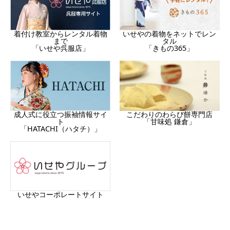
着付け教室からレンタル着物
いせやの着物をネットでレン
まで
タル
「いせや呉服店」
「きもの365」
成人式に役立つ振袖情報サイ
こだわりのわらび餅専門店
ト
「甘味処 鎌倉」
「HATACHI（ハタチ）」
いせやコーポレートサイト