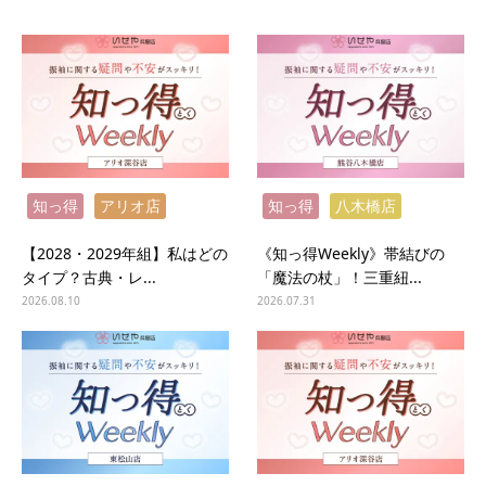
知っ得
アリオ店
知っ得
八木橋店
【2028・2029年組】私はどの
《知っ得Weekly》帯結びの
タイプ？古典・レ...
「魔法の杖」！三重紐...
2026.08.10
2026.07.31