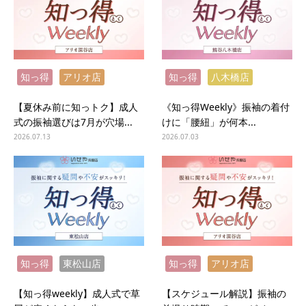
知っ得
アリオ店
知っ得
八木橋店
【夏休み前に知っトク】成人
《知っ得Weekly》振袖の着付
式の振袖選びは7月が穴場...
けに「腰紐」が何本...
2026.07.13
2026.07.03
知っ得
東松山店
知っ得
アリオ店
【知っ得weekly】成人式で草
【スケジュール解説】振袖の