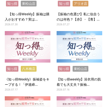
知っ得
東松山店
知っ得
アリオ店
【知っ得Weekly】振袖は購
【振袖の色選び】私に似合う
入がおすすめ？実は...
のは何色？【赤】・【青】...
2026.07.30
2026.07.27
知っ得
八木橋店
知っ得
東松山店
《知っ得Weekly》振袖姿をキ
【知っ得weekly】浴衣用の肌
ープする！「伊達締...
着でも大丈夫？振袖...
2026.07.17
2026.07.16