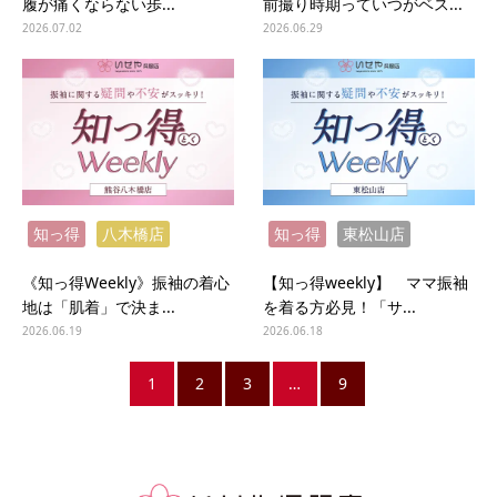
履が痛くならない歩...
前撮り時期っていつがベス...
2026.07.02
2026.06.29
知っ得
八木橋店
知っ得
東松山店
《知っ得Weekly》振袖の着心
【知っ得weekly】 ママ振袖
地は「肌着」で決ま...
を着る方必見！「サ...
2026.06.19
2026.06.18
1
2
3
…
9