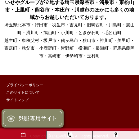
いせやグループが立地する埼玉県深谷市・鴻巣市・東松山
市・上里町・熊谷市・本庄市・川越市のほかにも多くの地
域からお越しいただいております。
埼玉県北本市・行田市・羽生市・吉見町・旧騎西町・川島町・嵐山
町・滑川町・鳩山町・小川町・ときがわ町・毛呂山町
越生町・東秩父村・坂戸市・鶴ヶ島市・狭山市・神川町・美里町・
寄居町・秩父市・小鹿野町・皆野町・横瀬町・長瀞町・群馬県藤岡
市・高崎市・伊勢崎市・玉村町
プライバシーポリシー
このサイトについて
サイトマップ
Copyright © いせや呉服店 All Rights Reserved.