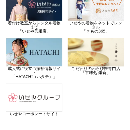
着付け教室からレンタル着物
いせやの着物をネットでレン
まで
タル
「いせや呉服店」
「きもの365」
成人式に役立つ振袖情報サイ
こだわりのわらび餅専門店
ト
「甘味処 鎌倉」
「HATACHI（ハタチ）」
いせやコーポレートサイト