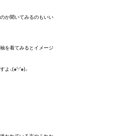
のか聞いてみるのもいい
袖を着てみるとイメージ
๑’ᵕ’๑)⸝