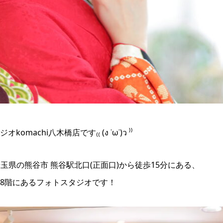
machi八木橋店です₍₍ (ง ˙ω˙)ว ⁾⁾
、埼玉県の熊谷市 熊谷駅北口(正面口)から徒歩15分にある、
8階にあるフォトスタジオです！