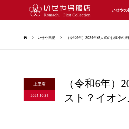
いせやの
いせや日記
（令和6年）2024年成人式のお嬢様の
（令和6年）
上里店
スト？イオン
2021.10.31