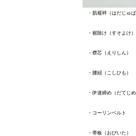
・肌襦袢（はだじゅ
・裾除け（すそ
・襟芯（え
・腰紐（こ
・伊達締め（だ
・コーリンベルト
・帯板（お