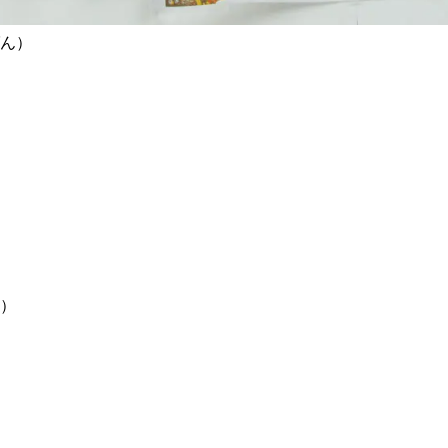
ばん）
よけ）
りしん）
しひも）
てじめ）
びいた）