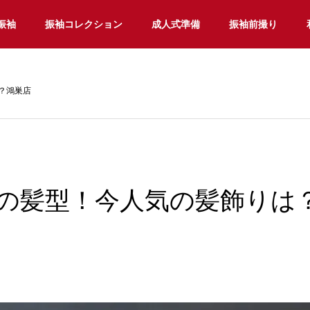
振袖
振袖コレクション
成人式準備
振袖前撮り
？鴻巣店
の髪型！今人気の髪飾りは