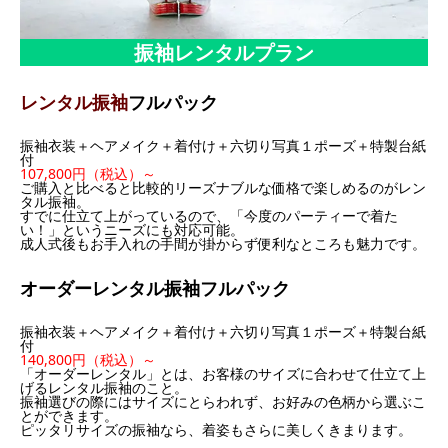
振袖レンタルプラン
レンタル振袖
フルパック
振袖衣装＋ヘアメイク＋着付け＋六切り写真１ポーズ＋特製台紙
付
107,800円
（税込）～
ご購入と比べると比較的リーズナブルな価格で楽しめるのがレン
タル振袖。
すでに仕立て上がっているので、「今度のパーティーで着た
い！」というニーズにも対応可能。
成人式後もお手入れの手間が掛からず便利なところも魅力です。
オーダーレンタル振袖フルパック
振袖衣装＋ヘアメイク＋着付け＋六切り写真１ポーズ＋特製台紙
付
140,800円
（税込）～
「オーダーレンタル」とは、お客様のサイズに合わせて仕立て上
げるレンタル振袖のこと。
振袖選びの際にはサイズにとらわれず、お好みの色柄から選ぶこ
とができます。
ピッタリサイズの振袖なら、着姿もさらに美しくきまります。