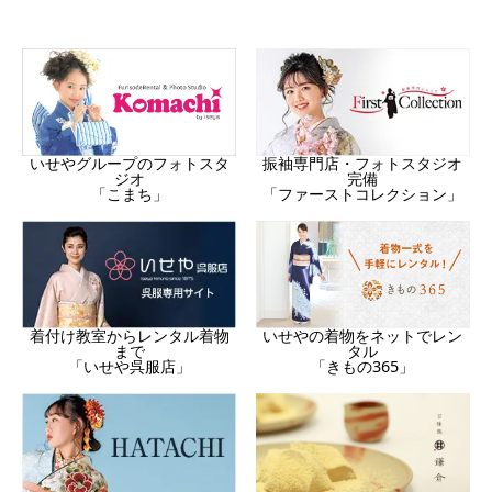
振袖専門店・フォトスタジオ
いせやグループのフォトスタ
完備
ジオ
「ファーストコレクション」
「こまち」
着付け教室からレンタル着物
いせやの着物をネットでレン
まで
タル
「いせや呉服店」
「きもの365」