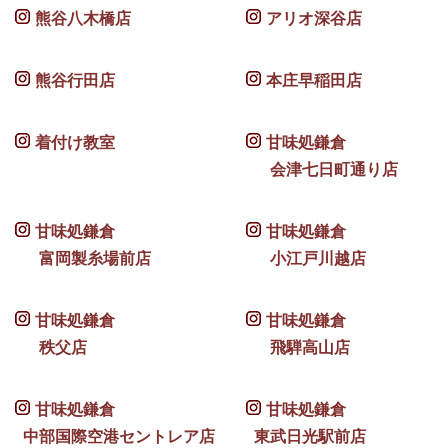
熊谷八木橋店
アリオ深谷店
熊谷行田店
本庄早稲田店
着付け教室
甘味処鎌倉
会津七日町通り店
甘味処鎌倉
甘味処鎌倉
富岡製糸場前店
小江戸川越店
甘味処鎌倉
甘味処鎌倉
秩父店
飛騨高山店
甘味処鎌倉
甘味処鎌倉
中部国際空港セントレア店
東武日光駅前店