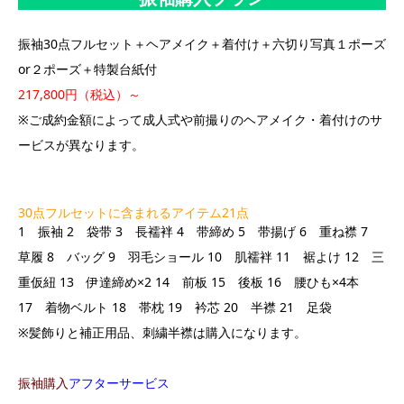
振袖30点フルセット＋ヘアメイク＋着付け＋六切り写真１ポーズ
or２ポーズ＋特製台紙付
217,800円
（税込）～
※ご成約金額によって成人式や前撮りのヘアメイク・着付けのサ
ービスが異なります。
30点フルセットに含まれるアイテム21点
1 振袖 2 袋带 3 長襦袢 4 带締め 5 带揚げ 6 重ね襟 7
草履 8 バッグ 9 羽毛ショール 10 肌襦袢 11 裾よけ 12 三
重仮紐 13 伊達締め×2 14 前板 15 後板 16 腰ひも×4本
17 着物ベルト 18 帯枕 19 衿芯 20 半襟 21 足袋
※髪飾りと補正用品、刺繍半襟は購入になります。
振袖購入
アフターサービス