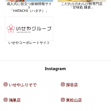
成人式に役立つ振袖情報サイ
こだわりのわらび餅専門店
ト
「甘味処 鎌倉」
「HATACHI（ハタチ）」
いせやコーポレートサイト
Instagram
いせやふりそで
深谷店
鴻巣店
東松山店