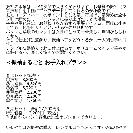
振袖の印象は、小物次第で大きく変わります。お母様の振袖（マ
マ振袖）を手軽にアップデートしてくれるのが小物です。
振袖コーディネートのポイントとなる帯、帯揚げ、帯締めは全体
を引き締めたり、ゴージャスに盛り上げたりと大活躍。
半衿や重ね衿は、お顔映りを左右する重要アイテム。面積は小さ
くても、色をピリリと効かせる技の見せ所です。
バッグと草履のセレクトは女性にとって一番楽しい瞬間かもしれ
ません。
そして仕上げは髪飾り。振袖ヘアをどうするかは一大関心事のは
ず。
シンプルな髪飾りで粋に仕上げるか、ボリュームタイプで華やか
に魅せるか、楽しく悩んでお選びください。
＜振袖まるごと お手入れプラン＞
６点セット丸洗い
①振袖 8,800円
②長襦袢 6,820円
③袋帯 5,720円
④重ね襟 2,200円
⑤帯締め 2,200円
⑥帯揚げ 1,760円
６点セット 合計27,500円を
特別価格 13,200円
（税込）
※以前からのシミ変色は別途オプションで承ります。
いせやではお振袖の購入、レンタルはもちろんですがお母様やお