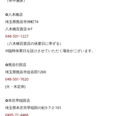
（年中無休）
✿八木橋店
埼玉県熊谷市仲町74
八木橋百貨店８F
048-501-1227
（八木橋百貨店の休業日に準ずる）
※臨時休業日を設けさせていただく場合がございます。
✿熊谷行田店
埼玉県熊谷市佐谷田1260
048-501-7620
(火・水定休)
✿本庄早稲田店
埼玉県本庄市早稲田の杜5-7-2-101
0495-71-4466