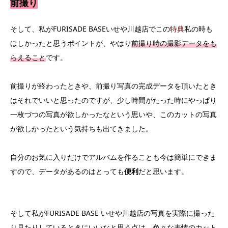
前撮り
そして、私がFURISADE BASEいせや川越店でこの
特典
私の時も
ほしかったと思うポイントが、やはり
前撮り時の撮影データをも
らえること
です。
前撮りが終わったときや、前撮り写真の完成データを頂いたとき
はそれでいいと思ったのですが、少し時間がたった時にやっぱり
一枚づつの写真が欲しかったなという思いや、このカットの写真
が欲しかったという気持ちも出てきました。
自分のお気に入りだけでアルバムを作ることも今は簡単にできま
すので、データがあるのはとっても
便利
だと思います。
そして私がFURISADE BASE いせや川越店の写真を実際に撮った
り見たりしているときにいいなと思う点は、
色々な表情のカット