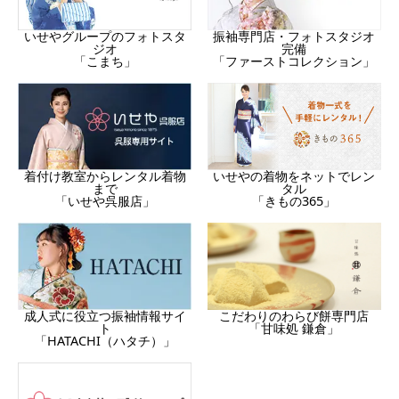
振袖専門店・フォトスタジオ
いせやグループのフォトスタ
完備
ジオ
「ファーストコレクション」
「こまち」
着付け教室からレンタル着物
いせやの着物をネットでレン
まで
タル
「いせや呉服店」
「きもの365」
成人式に役立つ振袖情報サイ
こだわりのわらび餅専門店
ト
「甘味処 鎌倉」
「HATACHI（ハタチ）」