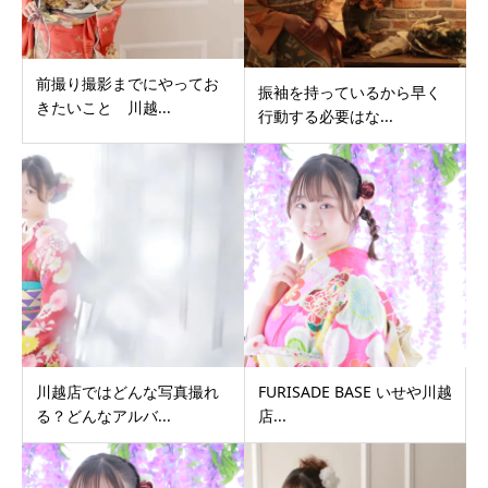
前撮り撮影までにやってお
振袖を持っているから早く
きたいこと 川越...
行動する必要はな...
川越店ではどんな写真撮れ
FURISADE BASE いせや川越
る？どんなアルバ...
店...