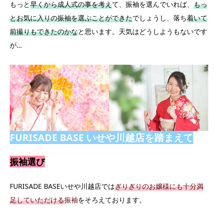
もっと
早くから成人式の事を考え
て、振袖を選んでいれば、
もっ
とお気に入りの振袖を選ぶことができた
でしょうし、落ち
着いて
前撮りもできたのかな
と思います。天気はどうしようもないです
が…
FURISADE BASE いせや川越店を踏まえて
振袖選び
FURISADE BASEいせや川越店では
ぎりぎりのお嬢様にも十分満
足していただける
振袖
をそろえております。