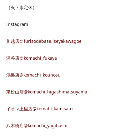
（火・水定休）
Instagram
川越店＠furisodebase.iseyakawagoe
深谷店＠komachi_fukaya
鴻巣店@komachi_kounosu
東松山店@komachi_higashimatsuyama
イオン上里店@komahi_kamisato
八木橋店@komachi_yagihashi