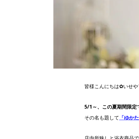
皆様こんにちは✿いせや
5/1～、この夏期間限
その名も題して
「ゆかた
店内所狭しと浴衣商品で