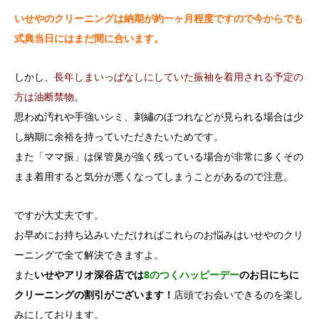
いせやのクリーニングは納期が約一ヶ月程度ですので今からでも
式典当日にはまだ間に合います。
しかし、
長年しまいっぱなしにしていた振袖を着用される予定の
方は油断禁物
。
思わぬ汚れや手強いシミ、刺繡のほつれなどが見られる場合は少
し納期に余裕を持っていただきたいためです。
また「ママ振」は保管臭が強く残っている場合が非常に多くその
まま着用すると気分が悪くなってしまうことがあるので注意。
ですが大丈夫です。
お早めにお持ち込みいただければこれらのお悩みはいせやのクリ
ーニングで全て解決できますよ。
また
いせやアリオ深谷店では
8のつくハッピーデー
のお日にちに
クリーニングの割引がございます！
店頭でお会いできるのを楽し
みにしております。