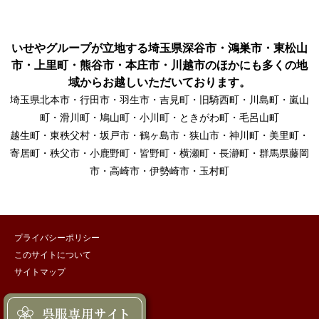
いせやグループが立地する埼玉県深谷市・鴻巣市・東松山
市・上里町・熊谷市・本庄市・川越市のほかにも多くの地
域からお越しいただいております。
埼玉県北本市・行田市・羽生市・吉見町・旧騎西町・川島町・嵐山
町・滑川町・鳩山町・小川町・ときがわ町・毛呂山町
越生町・東秩父村・坂戸市・鶴ヶ島市・狭山市・神川町・美里町・
寄居町・秩父市・小鹿野町・皆野町・横瀬町・長瀞町・群馬県藤岡
市・高崎市・伊勢崎市・玉村町
プライバシーポリシー
このサイトについて
サイトマップ