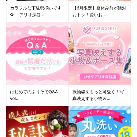
カラフルな下駄勢揃いです
【6月限定】夏休み前が絶対
✿ －アリオ深谷...
おトク！賢いお...
はじめてのふりそでQ&A
振袖姿をもっと可愛く！写
vol...
真映えする小物＆...