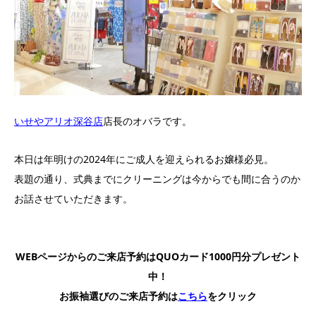
いせやアリオ深谷店
店長のオバラです。
本日は年明けの
2024年にご成人を迎えられるお嬢様
必見。
表題の通り、式典までにクリーニングは今からでも間に合うのか
お話させていただきます。
WEBページからのご来店予約はQUOカード1000円分プレゼント
中！
お振袖選びのご来店予約は
こちら
をクリック