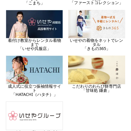
「ファーストコレクション」
「こまち」
着付け教室からレンタル着物
いせやの着物をネットでレン
まで
タル
「いせや呉服店」
「きもの365」
成人式に役立つ振袖情報サイ
こだわりのわらび餅専門店
ト
「甘味処 鎌倉」
「HATACHI（ハタチ）」