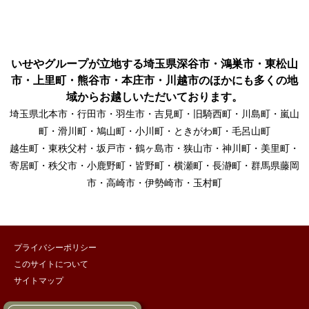
いせやグループが立地する埼玉県深谷市・鴻巣市・東松山
市・上里町・熊谷市・本庄市・川越市のほかにも多くの地
域からお越しいただいております。
埼玉県北本市・行田市・羽生市・吉見町・旧騎西町・川島町・嵐山
町・滑川町・鳩山町・小川町・ときがわ町・毛呂山町
越生町・東秩父村・坂戸市・鶴ヶ島市・狭山市・神川町・美里町・
寄居町・秩父市・小鹿野町・皆野町・横瀬町・長瀞町・群馬県藤岡
市・高崎市・伊勢崎市・玉村町
プライバシーポリシー
このサイトについて
サイトマップ