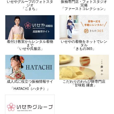
振袖専門店・フォトスタジオ
いせやグループのフォトスタ
完備
ジオ
「ファーストコレクション」
「こまち」
着付け教室からレンタル着物
いせやの着物をネットでレン
まで
タル
「いせや呉服店」
「きもの365」
成人式に役立つ振袖情報サイ
こだわりのわらび餅専門店
ト
「甘味処 鎌倉」
「HATACHI（ハタチ）」