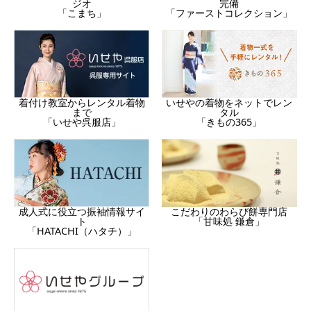
完備
ジオ
「ファーストコレクション」
「こまち」
着付け教室からレンタル着物
いせやの着物をネットでレン
まで
タル
「いせや呉服店」
「きもの365」
成人式に役立つ振袖情報サイ
こだわりのわらび餅専門店
ト
「甘味処 鎌倉」
「HATACHI（ハタチ）」