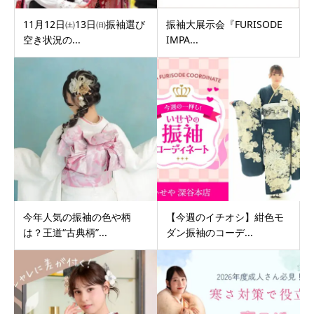
11月12日㈯13日㈰振袖選び
振袖大展示会『FURISODE
空き状況の...
IMPA...
今年人気の振袖の色や柄
【今週のイチオシ】紺色モ
は？王道“古典柄”...
ダン振袖のコーデ...