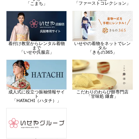
「ファーストコレクション」
「こまち」
着付け教室からレンタル着物
いせやの着物をネットでレン
まで
タル
「いせや呉服店」
「きもの365」
成人式に役立つ振袖情報サイ
こだわりのわらび餅専門店
ト
「甘味処 鎌倉」
「HATACHI（ハタチ）」