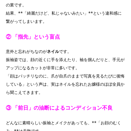
の業です。
結果、**「綺麗だけど、私じゃないみたい」**という違和感に
繋がってしまいます。
② 「指先」という盲点
意外と忘れがちなのが
ネイル
です。
振袖姿では、顔の近くに手を添えたり、袖を掴んだりと、手元が
アップになるカットが非常に多いです。
「顔はバッチリなのに、爪が自爪のままで写真を見るたびに後悔
している」という声は、実はネイルを忘れたお嬢様のほぼ全員か
ら聞こえてきます。
③ 「前日」の油断によるコンディション不良
どんなに素晴らしい振袖とメイクがあっても、**「お顔のむく
み」**は天敵です。