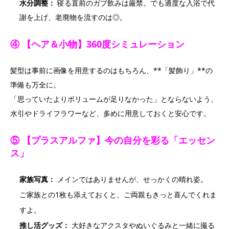
水分調整：
寝る直前のガブ飲みは厳禁。でも適度な入浴で代
謝を上げ、老廃物を流すのは◎。
④ 【ヘア＆小物】360度シミュレーション
髪型は事前に画像を用意するのはもちろん、**「髪飾り」**の
準備も万全に。
「思っていたよりボリュームが足りなかった」とならないよう、
水引やドライフラワーなど、多めに用意しておくと安心です。
⑤ 【プラスアルファ】今の自分を彩る「エッセン
ス」
家族写真：
メインではありませんが、せっかくの晴れ姿。
ご家族との1枚も添えておくと、ご両親もきっと喜んでくれま
すよ。
推し活グッズ：
大好きなアクスタやぬいぐるみと一緒に撮る