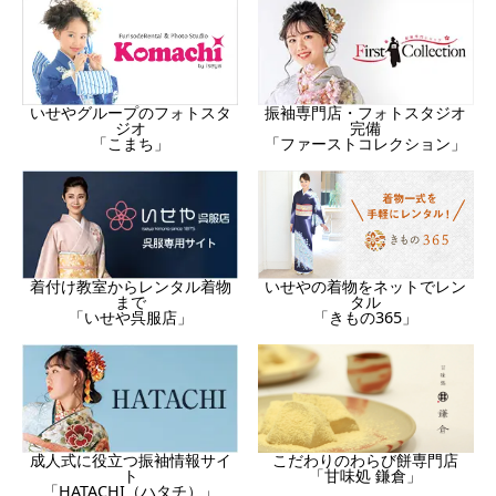
振袖専門店・フォトスタジオ
いせやグループのフォトスタ
完備
ジオ
「ファーストコレクション」
「こまち」
着付け教室からレンタル着物
いせやの着物をネットでレン
まで
タル
「いせや呉服店」
「きもの365」
成人式に役立つ振袖情報サイ
こだわりのわらび餅専門店
ト
「甘味処 鎌倉」
「HATACHI（ハタチ）」