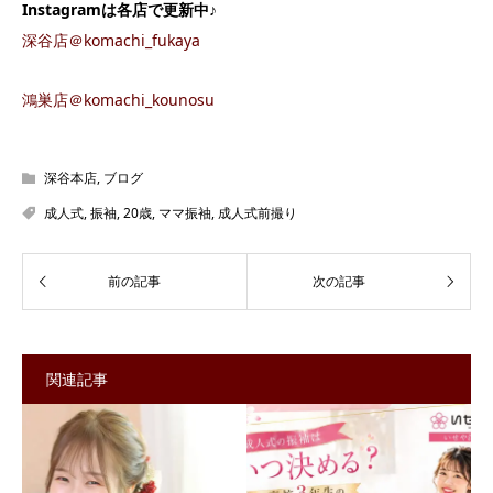
Instagram
は各店で更新中♪
深谷店＠komachi_fukaya
鴻巣店＠komachi_kounosu
深谷本店
,
ブログ
成人式
,
振袖
,
20歳
,
ママ振袖
,
成人式前撮り
関連記事