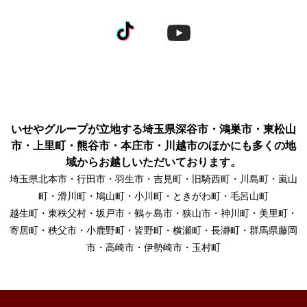
いせやグループが立地する埼玉県深谷市・鴻巣市・東松山
市・上里町・熊谷市・本庄市・川越市のほかにも多くの地
域からお越しいただいております。
埼玉県北本市・行田市・羽生市・吉見町・旧騎西町・川島町・嵐山
町・滑川町・鳩山町・小川町・ときがわ町・毛呂山町
越生町・東秩父村・坂戸市・鶴ヶ島市・狭山市・神川町・美里町・
寄居町・秩父市・小鹿野町・皆野町・横瀬町・長瀞町・群馬県藤岡
市・高崎市・伊勢崎市・玉村町