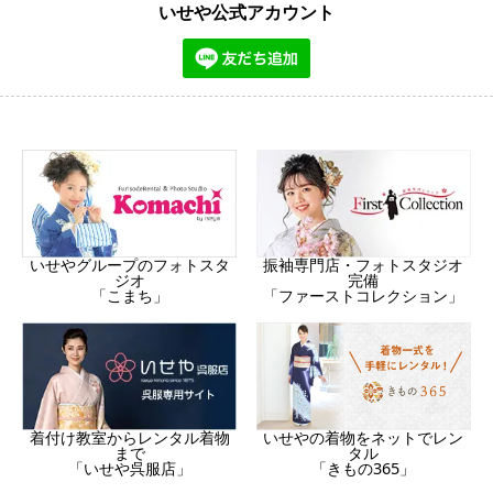
いせや公式アカウント
振袖専門店・フォトスタジオ
いせやグループのフォトスタ
完備
ジオ
「ファーストコレクション」
「こまち」
着付け教室からレンタル着物
いせやの着物をネットでレン
まで
タル
「いせや呉服店」
「きもの365」