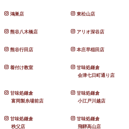
鴻巣店
東松山店
熊谷八木橋店
アリオ深谷店
熊谷行田店
本庄早稲田店
着付け教室
甘味処鎌倉
会津七日町通り店
甘味処鎌倉
甘味処鎌倉
富岡製糸場前店
小江戸川越店
甘味処鎌倉
甘味処鎌倉
秩父店
飛騨高山店