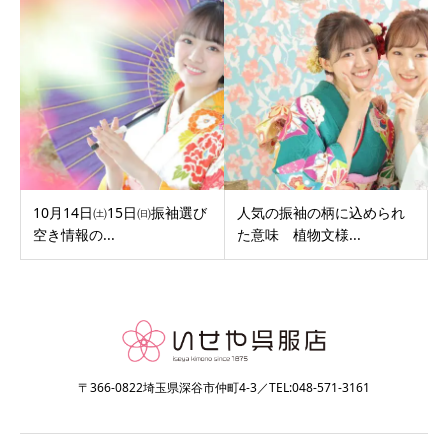
10月14日㈯15日㈰振袖選び
人気の振袖の柄に込められ
空き情報の...
た意味 植物文様...
〒366-0822埼玉県深谷市仲町4-3／TEL:048-571-3161