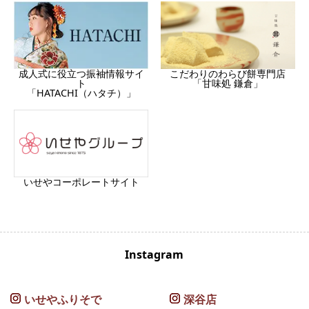
成人式に役立つ振袖情報サイ
こだわりのわらび餅専門店
ト
「甘味処 鎌倉」
「HATACHI（ハタチ）」
いせやコーポレートサイト
Instagram
いせやふりそで
深谷店