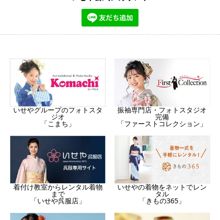
振袖専門店・フォトスタジオ
いせやグループのフォトスタ
完備
ジオ
「ファーストコレクション」
「こまち」
着付け教室からレンタル着物
いせやの着物をネットでレン
まで
タル
「いせや呉服店」
「きもの365」