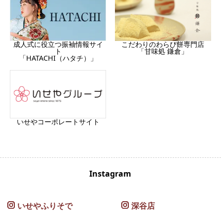
成人式に役立つ振袖情報サイ
こだわりのわらび餅専門店
ト
「甘味処 鎌倉」
「HATACHI（ハタチ）」
いせやコーポレートサイト
Instagram
いせやふりそで
深谷店