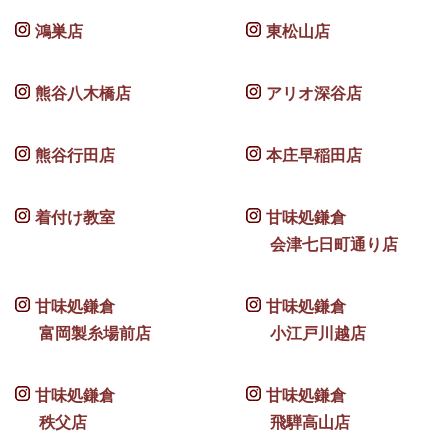
鴻巣店
東松山店
熊谷八木橋店
アリオ深谷店
熊谷行田店
本庄早稲田店
着付け教室
甘味処鎌倉
会津七日町通り店
甘味処鎌倉
甘味処鎌倉
富岡製糸場前店
小江戸川越店
甘味処鎌倉
甘味処鎌倉
秩父店
飛騨高山店