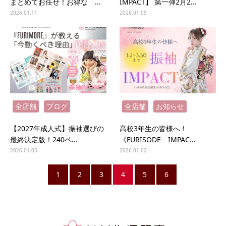
まとめてお任せ！お得な「...
IMPACT】 第一弾2月2...
2026.01.11
2026.01.09
全店舗
ブログ
全店舗
お知らせ
【2027年成人式】振袖選びの
高校3年生の皆様へ！
最終決定版！240ペ...
《FURISODE IMPAC...
2026.01.05
2026.01.02
1
2
3
4
5
6