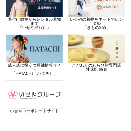
着付け教室からレンタル着物
いせやの着物をネットでレン
まで
タル
「いせや呉服店」
「きもの365」
成人式に役立つ振袖情報サイ
こだわりのわらび餅専門店
ト
「甘味処 鎌倉」
「HATACHI（ハタチ）」
いせやコーポレートサイト