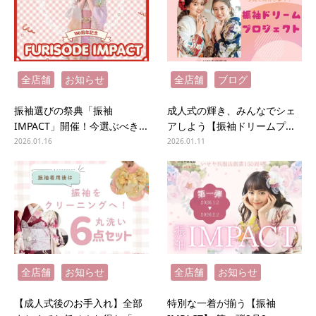
全店舗
お知らせ
全店舗
ブログ
振袖選びの祭典「振袖
成人式の輝き、みんなでシェ
IMPACT」開催！今選ぶべき...
アしよう【振袖ドリームプ...
2026.01.16
2026.01.11
全店舗
お知らせ
全店舗
お知らせ
【成人式後のお手入れ】全部
特別な一着が揃う【振袖