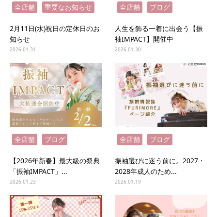
全店舗
重要なお知らせ
全店舗
ブログ
2月11日(水)祝日の定休日のお
人生を飾る一着に出会う【振
知らせ
袖IMPACT】開催中
2026.01.31
2026.01.30
全店舗
ブログ
全店舗
ブログ
【2026年新春】最大級の祭典
振袖選びに迷う前に。2027・
「振袖IMPACT」...
2028年成人のため...
2026.01.23
2026.01.19