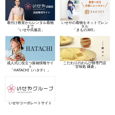
着付け教室からレンタル着物
いせやの着物をネットでレン
まで
タル
「いせや呉服店」
「きもの365」
成人式に役立つ振袖情報サイ
こだわりのわらび餅専門店
ト
「甘味処 鎌倉」
「HATACHI（ハタチ）」
いせやコーポレートサイト