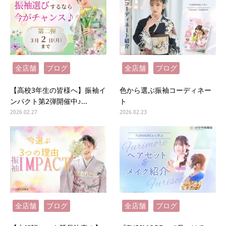
全店舗
ブログ
全店舗
ブログ
【高校3年生の皆様へ】振袖イ
色から選ぶ振袖コーディネー
ンパクト第2弾開催中♪...
ト
2026.02.27
2026.02.23
全店舗
ブログ
全店舗
ブログ