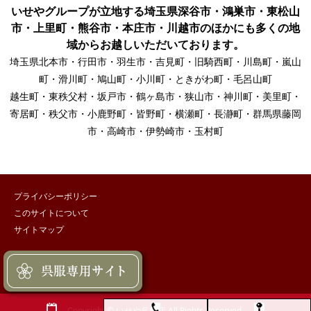
いせやグループが立地する埼玉県深谷市・鴻巣市・東松山
市・上里町・熊谷市・本庄市・川越市のほかにも多くの地
域からお越しいただいております。
埼玉県北本市・行田市・羽生市・吉見町・旧騎西町・川島町・嵐山
町・滑川町・鳩山町・小川町・ときがわ町・毛呂山町
越生町・東秩父村・坂戸市・鶴ヶ島市・狭山市・神川町・美里町・
寄居町・秩父市・小鹿野町・皆野町・横瀬町・長瀞町・群馬県藤岡
市・高崎市・伊勢崎市・玉村町
プライバシーポリシー
このサイトについて
サイトマップ
Copyright © いせや呉服店 All Rights Reserved.