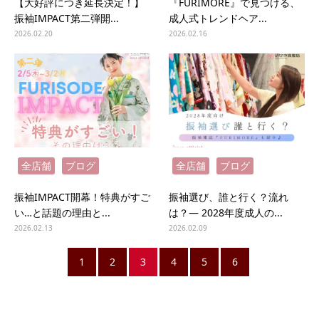
【大好評につき延長決定！】
『FURIMORE』で見つける、
振袖IMPACT第二弾開...
成人式トレンドヘア...
2026.02.20
2026.02.16
全店舗
ブログ
全店舗
ブログ
振袖IMPACT開幕！特典がすご
振袖選び、誰と行く？流れ
い…と話題の理由と...
は？― 2028年度成人の...
2026.02.13
2026.02.09
1
2
3
4
5
6