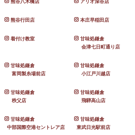
熊谷八木橋店
アリオ深谷店
熊谷行田店
本庄早稲田店
着付け教室
甘味処鎌倉
会津七日町通り店
甘味処鎌倉
甘味処鎌倉
富岡製糸場前店
小江戸川越店
甘味処鎌倉
甘味処鎌倉
秩父店
飛騨高山店
甘味処鎌倉
甘味処鎌倉
中部国際空港セントレア店
東武日光駅前店