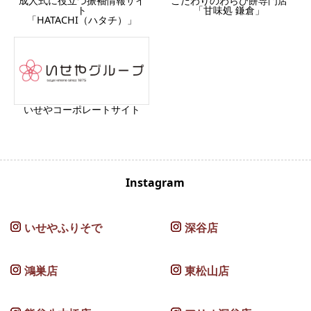
成人式に役立つ振袖情報サイ
こだわりのわらび餅専門店
ト
「甘味処 鎌倉」
「HATACHI（ハタチ）」
いせやコーポレートサイト
Instagram
いせやふりそで
深谷店
鴻巣店
東松山店