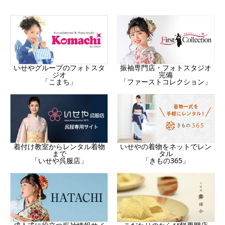
振袖専門店・フォトスタジオ
いせやグループのフォトスタ
完備
ジオ
「ファーストコレクション」
「こまち」
着付け教室からレンタル着物
いせやの着物をネットでレン
まで
タル
「いせや呉服店」
「きもの365」