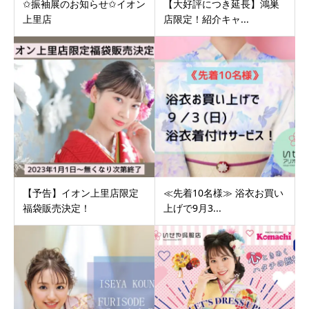
✩振袖展のお知らせ✩イオン
【大好評につき延長】鴻巣
上里店
店限定！紹介キャ...
【予告】イオン上里店限定
≪先着10名様≫ 浴衣お買い
福袋販売決定！
上げで9月3...