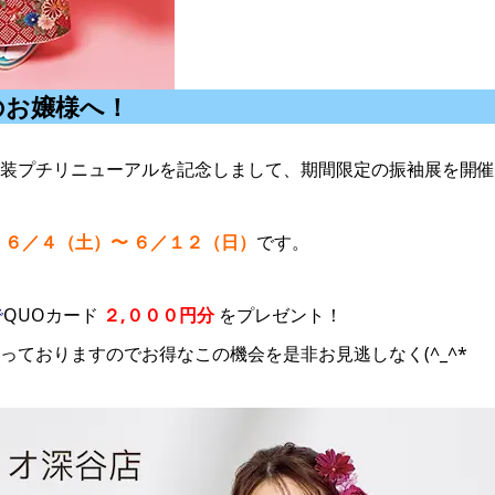
のお嬢様へ！
装プチリニューアルを記念しまして、期間限定の振袖展を開催
の
６／４（土）〜 ６／１２（日）
です。
で
QUOカード
２,０００円分
をプレゼント！
っておりますのでお得なこの機会を是非お見逃しなく(^_^*