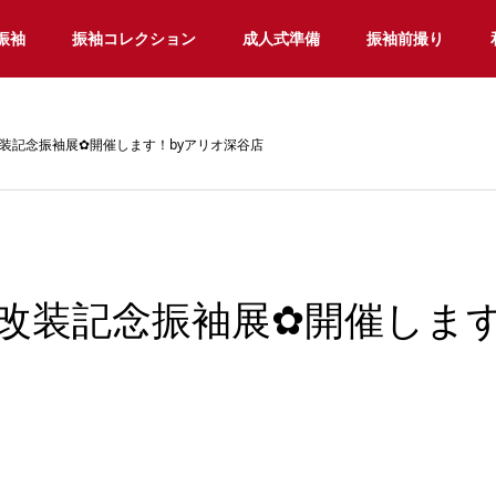
振袖
振袖コレクション
成人式準備
振袖前撮り
装記念振袖展✿開催します！byアリオ深谷店
改装記念振袖展✿開催します