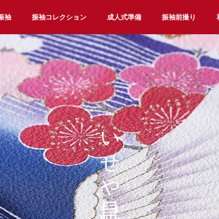
振袖
振袖コレクション
成人式準備
振袖前撮り
いせや日記