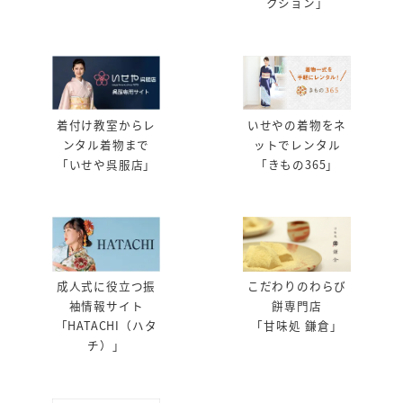
クション」
着付け教室からレ
いせやの着物をネ
ンタル着物まで
ットでレンタル
「いせや呉服店」
「きもの365」
成人式に役立つ振
こだわりのわらび
袖情報サイト
餅専門店
「HATACHI（ハタ
「甘味処 鎌倉」
チ）」