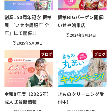
創業150周年記念 振袖
振袖BIGバーゲン開催!
展 『いせや呉服店 全
いせや鴻巣店
店』にて開催!!
2024年5月14日
投稿日
2025年5月30日
投稿日
ブログ
ブログ
令和8年度（2026年）
きものクリーニング受
成人式最新情報
付中!