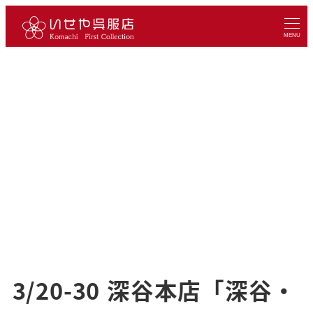
メ
イ
MENU
ン
コ
ン
テ
ン
ツ
へ
移
動
3/20-30 深谷本店「深谷・