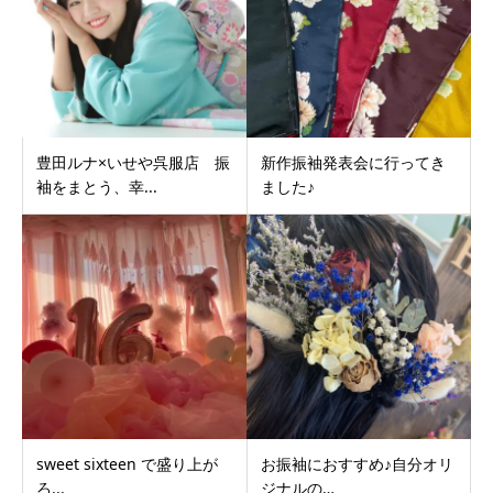
豊田ルナ×いせや呉服店 振
新作振袖発表会に行ってき
袖をまとう、幸...
ました♪
sweet sixteen で盛り上が
お振袖におすすめ♪自分オリ
ろ...
ジナルの…