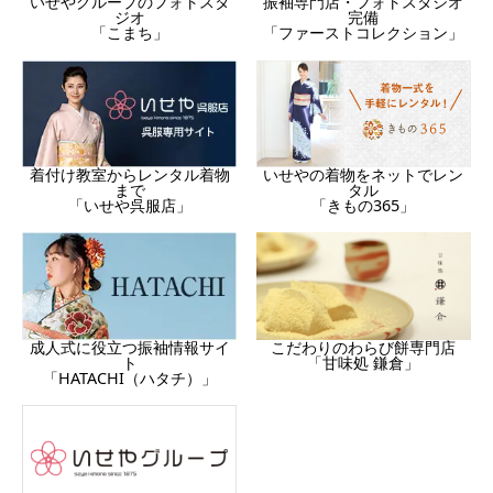
振袖専門店・フォトスタジオ
いせやグループのフォトスタ
完備
ジオ
「ファーストコレクション」
「こまち」
着付け教室からレンタル着物
いせやの着物をネットでレン
まで
タル
「いせや呉服店」
「きもの365」
成人式に役立つ振袖情報サイ
こだわりのわらび餅専門店
ト
「甘味処 鎌倉」
「HATACHI（ハタチ）」