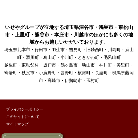
いせやグループが立地する埼玉県深谷市・鴻巣市・東松山
市・上里町・熊谷市・本庄市・川越市のほかにも多くの地
域からお越しいただいております。
埼玉県北本市・行田市・羽生市・吉見町・旧騎西町・川島町・嵐山
町・滑川町・鳩山町・小川町・ときがわ町・毛呂山町
越生町・東秩父村・坂戸市・鶴ヶ島市・狭山市・神川町・美里町・
寄居町・秩父市・小鹿野町・皆野町・横瀬町・長瀞町・群馬県藤岡
市・高崎市・伊勢崎市・玉村町
プライバシーポリシー
このサイトについて
サイトマップ