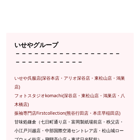
いせやグループ
－－－－－－－－－－－－－－－－－
－－－－－－－－－－－
いせや呉服店(深谷本店・アリオ深谷店・東松山店・鴻巣
店)
フォトスタジオkomachi(深谷店・東松山店・鴻巣店・八
木橋店)
振袖専門店Firstcollection(熊谷行田店・本庄
早稲田
店)
甘味処鎌倉（七日町通り店・富岡製紙場前店・秩父店・
小江戸川越店・中部国際空港セントレア店・松山城ロー
プウェイ街店・飛騨高山店・東武日光駅前）