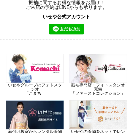
振袖に関するお得な情報をお届け！
ご来店の予約はLINEからも承ります。
いせや公式アカウント
振袖専門店・フォトスタジオ
いせやグループのフォトスタ
完備
ジオ
「ファーストコレクション」
「こまち」
着付け教室からレンタル着物
いせやの着物をネットでレン