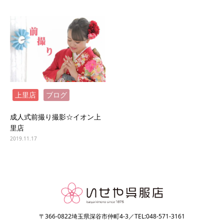
上里店
ブログ
成人式前撮り撮影☆イオン上
里店
2019.11.17
〒366-0822埼玉県深谷市仲町4-3／TEL:048-571-3161