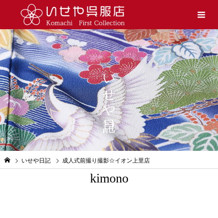
いせや日記
いせや日記
成人式前撮り撮影☆イオン上里店
kimono