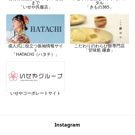
まで
タル
「いせや呉服店」
「きもの365」
成人式に役立つ振袖情報サイ
こだわりのわらび餅専門店
ト
「甘味処 鎌倉」
「HATACHI（ハタチ）」
いせやコーポレートサイト
Instagram