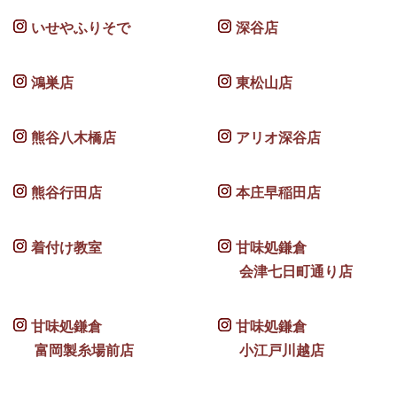
いせやふりそで
深谷店
鴻巣店
東松山店
熊谷八木橋店
アリオ深谷店
熊谷行田店
本庄早稲田店
着付け教室
甘味処鎌倉
会津七日町通り店
甘味処鎌倉
甘味処鎌倉
富岡製糸場前店
小江戸川越店