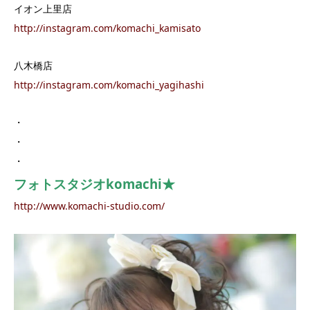
イオン上里店
http://instagram.com/komachi_kamisato
八木橋店
http://instagram.com/komachi_yagihashi
・
・
・
フォトスタジオkomachi★
http://www.komachi-studio.com/