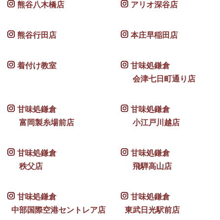
熊谷八木橋店
アリオ深谷店
熊谷行田店
本庄早稲田店
着付け教室
甘味処鎌倉
会津七日町通り店
甘味処鎌倉
甘味処鎌倉
富岡製糸場前店
小江戸川越店
甘味処鎌倉
甘味処鎌倉
秩父店
飛騨高山店
甘味処鎌倉
甘味処鎌倉
中部国際空港セントレア店
東武日光駅前店