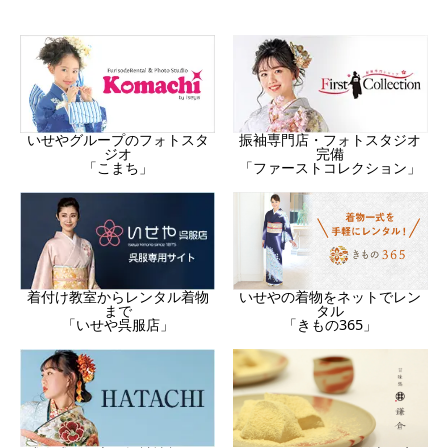
振袖専門店・フォトスタジオ
いせやグループのフォトスタ
完備
ジオ
「ファーストコレクション」
「こまち」
着付け教室からレンタル着物
いせやの着物をネットでレン
まで
タル
「いせや呉服店」
「きもの365」