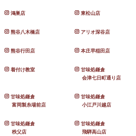
鴻巣店
東松山店
熊谷八木橋店
アリオ深谷店
熊谷行田店
本庄早稲田店
着付け教室
甘味処鎌倉
会津七日町通り店
甘味処鎌倉
甘味処鎌倉
富岡製糸場前店
小江戸川越店
甘味処鎌倉
甘味処鎌倉
秩父店
飛騨高山店