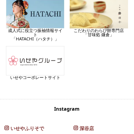
成人式に役立つ振袖情報サイ
こだわりのわらび餅専門店
ト
「甘味処 鎌倉」
「HATACHI（ハタチ）」
いせやコーポレートサイト
Instagram
いせやふりそで
深谷店