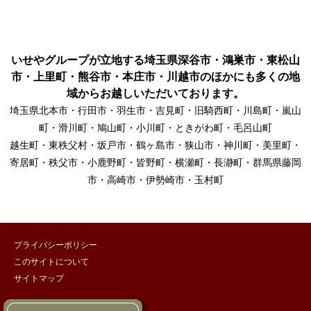
いせやグループが立地する埼玉県深谷市・鴻巣市・東松山
市・上里町・熊谷市・本庄市・川越市のほかにも多くの地
域からお越しいただいております。
埼玉県北本市・行田市・羽生市・吉見町・旧騎西町・川島町・嵐山
町・滑川町・鳩山町・小川町・ときがわ町・毛呂山町
越生町・東秩父村・坂戸市・鶴ヶ島市・狭山市・神川町・美里町・
寄居町・秩父市・小鹿野町・皆野町・横瀬町・長瀞町・群馬県藤岡
市・高崎市・伊勢崎市・玉村町
プライバシーポリシー
このサイトについて
サイトマップ