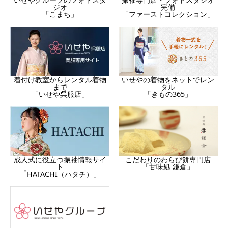
完備
ジオ
「ファーストコレクション」
「こまち」
着付け教室からレンタル着物
いせやの着物をネットでレン
まで
タル
「いせや呉服店」
「きもの365」
成人式に役立つ振袖情報サイ
こだわりのわらび餅専門店
ト
「甘味処 鎌倉」
「HATACHI（ハタチ）」