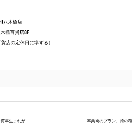
HI八木橋店
木橋百貨店8F
八木橋百貨店の定休日に準ずる）
年生まれが...
卒業袴のプラン、袴の種類