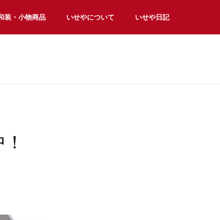
和装・小物商品
いせやについて
いせや日記
中！