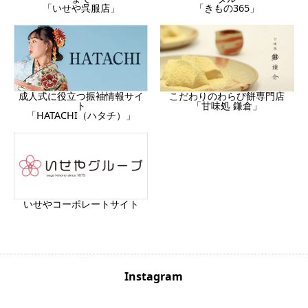
「いせや呉服店」
「きもの365」
成人式に役立つ振袖情報サイ
こだわりのわらび餅専門店
ト
「甘味処 鎌倉」
「HATACHI（ハタチ）」
いせやコーポレートサイト
Instagram