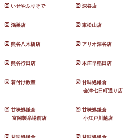
いせやふりそで
深谷店
鴻巣店
東松山店
熊谷八木橋店
アリオ深谷店
熊谷行田店
本庄早稲田店
着付け教室
甘味処鎌倉
会津七日町通り店
甘味処鎌倉
甘味処鎌倉
富岡製糸場前店
小江戸川越店
甘味処鎌倉
甘味処鎌倉