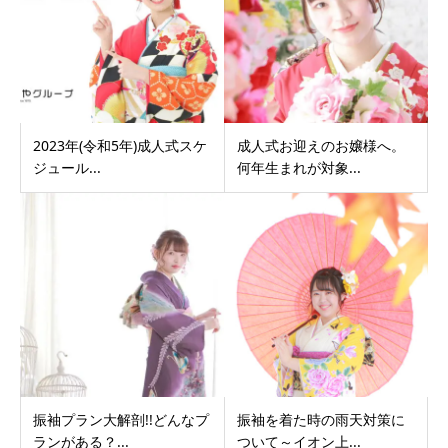
2023年(令和5年)成人式スケ
成人式お迎えのお嬢様へ。
ジュール...
何年生まれが対象...
振袖プラン大解剖!!どんなプ
振袖を着た時の雨天対策に
ランがある？...
ついて～イオン上...