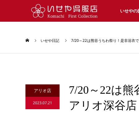
いせやの
いせや日記
7/20～22は熊谷うちわ祭り！是非浴
7/20～2
アリオ店
アリオ深谷店
2023.07.21