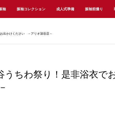
振袖
振袖コレクション
成人式準備
振袖前撮り
衣でお出かけください －アリオ深谷店－
2は熊谷うちわ祭り！是非浴衣
－