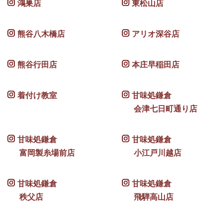
鴻巣店
東松山店
熊谷八木橋店
アリオ深谷店
熊谷行田店
本庄早稲田店
着付け教室
甘味処鎌倉
会津七日町通り店
甘味処鎌倉
甘味処鎌倉
富岡製糸場前店
小江戸川越店
甘味処鎌倉
甘味処鎌倉
秩父店
飛騨高山店