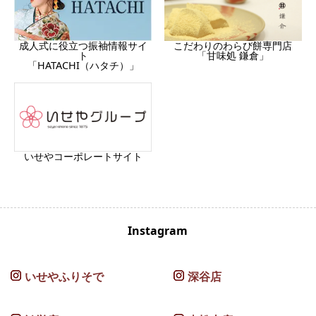
成人式に役立つ振袖情報サイ
こだわりのわらび餅専門店
ト
「甘味処 鎌倉」
「HATACHI（ハタチ）」
いせやコーポレートサイト
Instagram
いせやふりそで
深谷店