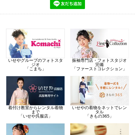
振袖専門店・フォトスタジオ
いせやグループのフォトスタ
完備
ジオ
「ファーストコレクション」
「こまち」
着付け教室からレンタル着物
いせやの着物をネットでレン
まで
タル
「いせや呉服店」
「きもの365」