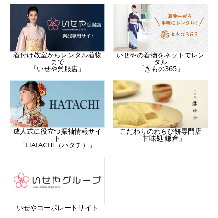
着付け教室からレンタル着物
いせやの着物をネットでレン
まで
タル
「いせや呉服店」
「きもの365」
成人式に役立つ振袖情報サイ
こだわりのわらび餅専門店
ト
「甘味処 鎌倉」
「HATACHI（ハタチ）」
いせやコーポレートサイト