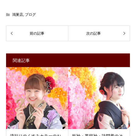
鴻巣店
,
ブログ
関連記事
流行りのくすみカラーのお
振袖・黒留袖・訪問着のそ