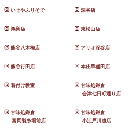
いせやふりそで
深谷店
鴻巣店
東松山店
熊谷八木橋店
アリオ深谷店
熊谷行田店
本庄早稲田店
着付け教室
甘味処鎌倉
会津七日町通り店
甘味処鎌倉
甘味処鎌倉
富岡製糸場前店
小江戸川越店