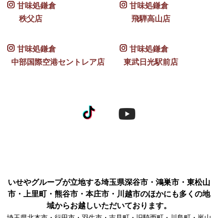
甘味処鎌倉
甘味処鎌倉
秩父店
飛騨高山店
甘味処鎌倉
甘味処鎌倉
中部国際空港セントレア店
東武日光駅前店
いせやグループが立地する埼玉県深谷市・鴻巣市・東松山
市・上里町・熊谷市・本庄市・川越市のほかにも多くの地
域からお越しいただいております。
埼玉県北本市・行田市・羽生市・吉見町・旧騎西町・川島町・嵐山