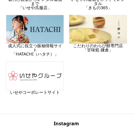
まで
タル
「いせや呉服店」
「きもの365」
成人式に役立つ振袖情報サイ
こだわりのわらび餅専門店
ト
「甘味処 鎌倉」
「HATACHI（ハタチ）」
いせやコーポレートサイト
Instagram