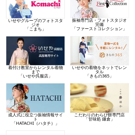
振袖専門店・フォトスタジオ
いせやグループのフォトスタ
完備
ジオ
「ファーストコレクション」
「こまち」
着付け教室からレンタル着物
いせやの着物をネットでレン
まで
タル
「いせや呉服店」
「きもの365」
成人式に役立つ振袖情報サイ
こだわりのわらび餅専門店
ト
「甘味処 鎌倉」
「HATACHI（ハタチ）」