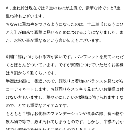
A，重ね衿は現在では２重のものが主流で、豪華な衿ですと3重
重ね衿もございます。
ちなみに重ね衿をつけるようになったのは、十二単【じゅうにひ
とえ】が由来で豪華に見せるためにつけるようになりました。ま
た、お祝い事が重なるという言い伝えもございます。
刺繍半襟はつけられる方が多いです。パンフレットを見ていただ
くとほとんどついています。ですが実際につけていただくお客様
は８割から９割くらいです。
半襟はお顔に一番近いので、顔映りと着物のバランスを見ながら
コーディネートします。お顔周りをスッキリ見せたいお嬢様は付
けない方もいますし、華やかにしたいお嬢様は付けられます！な
ので、とても重要なアイテムです。
もともと半襟はお化粧のファンデーションや食事の際、食べ物や
飲み物で等で、必ず汚れてしまうものです。しかし、半襟のおか
げでお着物の衿が汚れずに済むものでもあります。