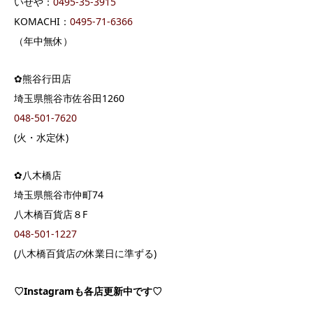
いせや：
0495-35-3915
KOMACHI：
0495-71-6366
（年中無休）
✿熊谷行田店
埼玉県熊谷市佐谷田1260
048-501-7620
(火・水定休)
✿八木橋店
埼玉県熊谷市仲町74
八木橋百貨店８F
048-501-1227
(八木橋百貨店の休業日に準ずる)
♡Instagramも各店更新中です♡