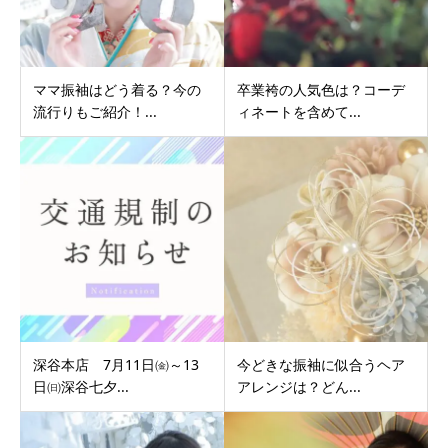
ママ振袖はどう着る？今の
卒業袴の人気色は？コーデ
流行りもご紹介！...
ィネートを含めて...
深谷本店 7月11日㈮～13
今どきな振袖に似合うヘア
日㈰深谷七夕...
アレンジは？どん...