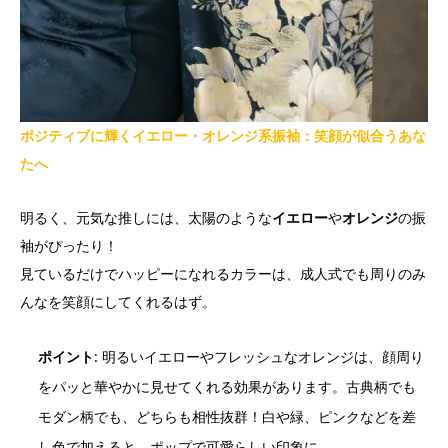
ポジティブに輝くイエロー・オレンジ系振袖：笑顔が似合うあな
たへ
明るく、元気な推しには、太陽のような
イエロー
や
オレンジ
の振
袖がぴったり！
見ているだけでハッピーになれるカラーは、成人式でも周りのみ
んなを笑顔にしてくれるはず。
ポイント
: 明るいイエローやフレッシュなオレンジは、顔周り
をパッと華やかに見せてくれる効果があります。古典柄でも
モダン柄でも、どちらも相性抜群！白や緑、ピンクなどを差
し色で加えると、ポップで可愛らしい印象に。