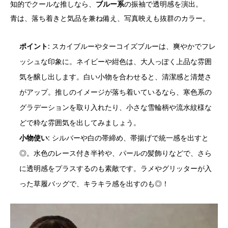
知的でクールな推しなら、
ブルー系
の振袖で透明感を演出。
青は、落ち着きと気品を兼ね備え、写真映えも抜群のカラー。
ポイント
: スカイブルーやターコイズブルーは、爽やかでフレ
ッシュな印象に。ネイビーや紺色は、大人っぽく上品な雰囲
気を醸し出します。白い小物を合わせると、清潔感と清楚さ
がアップ。推しのイメージが落ち着いているなら、寒色系の
グラデーションを取り入れたり、小さな雪輪柄や流水紋様な
どで粋な雰囲気を出してみましょう。
小物使い
: シルバーや白の帯締め、帯揚げで統一感を出すと
◎。水色のレース付き半衿や、パールの髪飾りなどで、さら
に透明感をプラスするのも素敵です。ラメやグリッターが入
った草履バッグで、キラキラ感を出すのも◎！