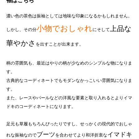
袖はこちら
濃い色の茶色は振袖としては地味な印象になるかもしれません。
小物でおしゃれ
上品な
しかし、その分
にそして
華やかさ
を出すことが出来ます。
柄の雰囲気も、最近はやりの柄が少なめのシンプルな物になりま
す。
古典的なコーディネートでもモダンなかっこいい雰囲気になりま
す。
また、レースやパールなどの洋風な要素と取り入れるとよりイマ
ドキのコーディネートになります。
足元も草履もちろんぴったりですし、せっかくの現代的でおしゃ
ブーツ
イマドキ
れな振袖なので
を合わせてより和洋折衷な