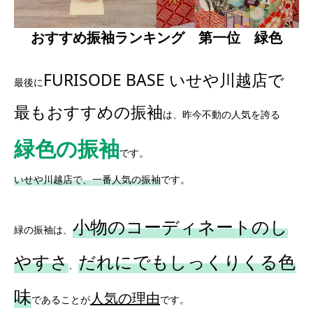
おすすめ振袖ランキング 第一位 緑色
FURISODE BASE いせや川越店で
最後に
最もおすすめの振袖
は、昨今不動の人気を誇る
緑色の振袖
です。
いせや川越店で、一番人気の振袖
です。
小物のコーディネートのし
緑の振袖は、
やすさ
だれにでもしっくりくる色
、
味
人気の理由
であることが
です。