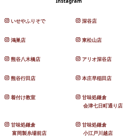
Instagram
いせやふりそで
深谷店
鴻巣店
東松山店
熊谷八木橋店
アリオ深谷店
熊谷行田店
本庄早稲田店
着付け教室
甘味処鎌倉
会津七日町通り店
甘味処鎌倉
甘味処鎌倉
富岡製糸場前店
小江戸川越店