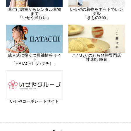
着付け教室からレンタル着物
いせやの着物をネットでレン
まで
タル
「いせや呉服店」
「きもの365」
成人式に役立つ振袖情報サイ
こだわりのわらび餅専門店
ト
「甘味処 鎌倉」
「HATACHI（ハタチ）」
いせやコーポレートサイト