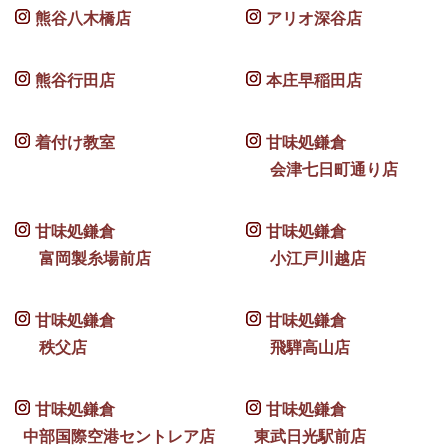
熊谷八木橋店
アリオ深谷店
熊谷行田店
本庄早稲田店
着付け教室
甘味処鎌倉
会津七日町通り店
甘味処鎌倉
甘味処鎌倉
富岡製糸場前店
小江戸川越店
甘味処鎌倉
甘味処鎌倉
秩父店
飛騨高山店
甘味処鎌倉
甘味処鎌倉
中部国際空港セントレア店
東武日光駅前店