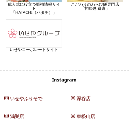
成人式に役立つ振袖情報サイ
こだわりのわらび餅専門店
ト
「甘味処 鎌倉」
「HATACHI（ハタチ）」
いせやコーポレートサイト
Instagram
いせやふりそで
深谷店
鴻巣店
東松山店