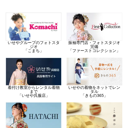
振袖専門店・フォトスタジオ
いせやグループのフォトスタ
完備
ジオ
「ファーストコレクション」
「こまち」
着付け教室からレンタル着物
いせやの着物をネットでレン
まで
タル
「いせや呉服店」
「きもの365」