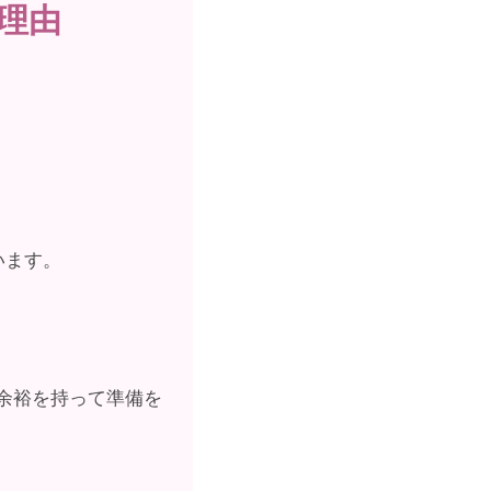
理由
います。
余裕を持って準備を